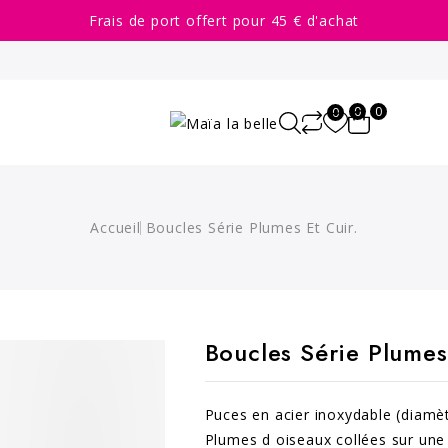
Frais de port offert pour 45 € d'achat
0
0
0
Accueil
Boucles Série Plumes Et Cuir.
Boucles Série Plumes
Puces en acier inoxydable (diamè
Plumes d oiseaux collées sur une