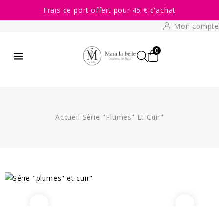
Frais de port offert pour 45 € d'achat
Mon compte
0

Accueil
Série "plumes" Et Cuir"